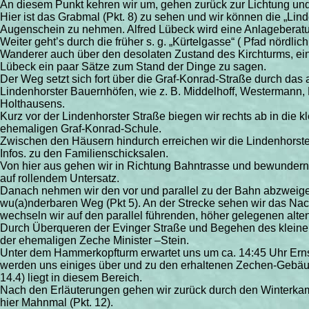
An diesem Punkt kehren wir um, gehen zurück zur Lichtung und
Hier ist das Grabmal (Pkt. 8) zu sehen und wir können die „Lin
Augenschein zu nehmen. Alfred Lübeck wird eine Anlagebera
Weiter geht’s durch die früher s. g. „Kürtelgasse“ ( Pfad nördlich
Wanderer auch über den desolaten Zustand des Kirchturms, ein
Lübeck ein paar Sätze zum Stand der Dinge zu sagen.
Der Weg setzt sich fort über die Graf-Konrad-Straße durch das 
Lindenhorster Bauernhöfen, wie z. B. Middelhoff, Westermann
Holthausens.
Kurz vor der Lindenhorster Straße biegen wir rechts ab in die
ehemaligen Graf-Konrad-Schule.
Zwischen den Häusern hindurch erreichen wir die Lindenhorster 
Infos. zu den Familienschicksalen.
Von hier aus gehen wir in Richtung Bahntrasse und bewundern
auf rollendem Untersatz.
Danach nehmen wir den vor und parallel zu der Bahn abzweige
wu(a)nderbaren Weg (Pkt 5). An der Strecke sehen wir das Nach
wechseln wir auf den parallel führenden, höher gelegenen alte
Durch Überqueren der Evinger Straße und Begehen des kleinen 
der ehemaligen Zeche Minister –Stein.
Unter dem Hammerkopfturm erwartet uns um ca. 14:45 Uhr Ernst G
werden uns einiges über und zu den erhaltenen Zechen-Gebäu
14.4) liegt in diesem Bereich.
Nach den Erläuterungen gehen wir zurück durch den Winterkamp
hier Mahnmal (Pkt. 12).