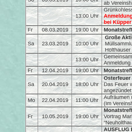
ab Vereins
Grünkohless
13:00 Uhr
Anmeldung 
bei Küpper
Fr
08.03.2019
19:00 Uhr
Monatstref
Große Akt
Sa
23.03.2019
10:00 Uhr
Müllsammlu
Holthauser
Gemeinsame
13:00 Uhr
Anmeldung 
Fr
12.04.2019
19:00 Uhr
Monatstref
Osterfeuer
Sa
20.04.2019
18:00 Uhr
Das Feuer w
angezündet
Aufräumen u
Mo
22.04.2019
11:00 Uhr
(Im Vereins
Monatstref
Fr
10.05.2019
19:00 Uhr
Vortrag Ma
"Neuholtha
AUSFLUG 