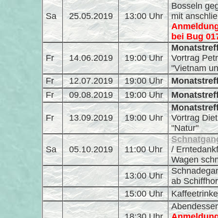
Bosseln ge
Sa
25.05.2019
13:00 Uhr
mit anschli
Anmeldung 
bei Bug 01
Monatstref
Fr
14.06.2019
19:00 Uhr
Vortrag Pet
"Vietnam u
Fr
12.07.2019
19:00 Uhr
Monatstref
Fr
09.08.2019
19:00 Uhr
Monatstref
Monatstref
Fr
13.09.2019
19:00 Uhr
Vortrag Di
"Natur"
Schnatgan
Sa
05.10.2019
11:00 Uhr
/ Erntedank
Wagen schmü
Schnadegan
13:00 Uhr
ab Schiffhor
15:00 Uhr
Kaffeetrink
Abendessen
18:30 Uhr
Anmeldung