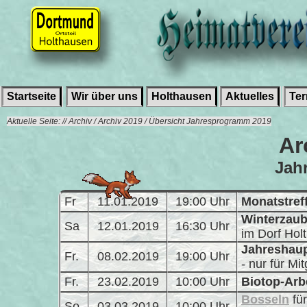
Startseite
Wir über uns
Holthausen
Aktuelles
Te
Aktuelle Seite: // Archiv / Archiv 2019 / Übersicht Jahresprogramm 2019
Ar
Jah
Fr
11.01.2019
19:00 Uhr
Monatstref
Winterzaub
Sa
12.01.2019
16:30 Uhr
im Dorf Hol
Jahreshau
Fr.
08.02.2019
19:00 Uhr
- nur für Mit
Fr.
23.02.2019
10:00 Uhr
Biotop-Arb
Bosseln
fü
So
03.03.2019
10:00 Uhr