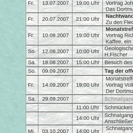
Fr.
13.07.2007
19:00 Uhr
Vortrag Jo
Das Dortmu
Nachtwan
Fr.
20.07.2007
21:00 Uhr
Zu den Fle
Monatstref
Fr.
10.08.2007
19:00 Uhr
Vortrag Ri
Kaffee, ein
Geologisch
So.
12.08.2007
10:00 Uhr
H.Fischer
Sa.
18.08.2007
15:00 Uhr
Besuch des
So.
09.09.2007
Tag der of
Monatstref
Fr.
14.09.2007
19:00 Uhr
Vortrag Vo
Der Dortm
Sa.
29.09.2007
Schnatgan
11:00 Uhr
Schmücken
Schnatgang
14:00 Uhr
Anschließe
Schnatgang
Mi.
03.10.2007
14:00 Uhr