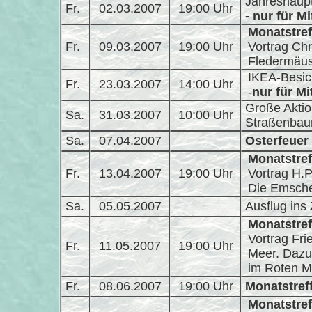
Jahreshaup
Fr.
02.03.2007
19:00 Uhr
- nur für Mi
Monatstref
Fr.
09.03.2007
19:00 Uhr
Vortrag Ch
Fledermäus
IKEA-Besic
Fr.
23.03.2007
14:00 Uhr
-
nur für Mi
Große Aktio
Sa.
31.03.2007
10:00 Uhr
Straßenbau
Sa.
07.04.2007
Osterfeuer
Monatstref
Fr.
13.04.2007
19:00 Uhr
Vortrag H.
Die Emsche
Sa.
05.05.2007
Ausflug ins
Monatstref
Vortrag Fr
Fr.
11.05.2007
19:00 Uhr
Meer. Dazu 
im Roten M
Fr.
08.06.2007
19:00 Uhr
Monatstref
Monatstref