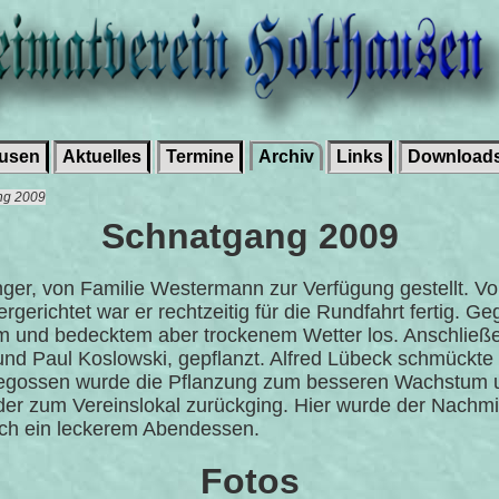
ausen
Aktuelles
Termine
Archiv
Links
Download
ang 2009
Schnatgang 2009
r, von Familie Westermann zur Verfügung gestellt. Von 
erichtet war er rechtzeitig für die Rundfahrt fertig. Ge
m und bedecktem aber trockenem Wetter los. Anschlie
 und Paul Koslowski, gepflanzt. Alfred Lübeck schmückte
gossen wurde die Pflanzung zum besseren Wachstum u
der zum Vereinslokal zurückging. Hier wurde der Nachmi
ch ein leckerem Abendessen.
Fotos