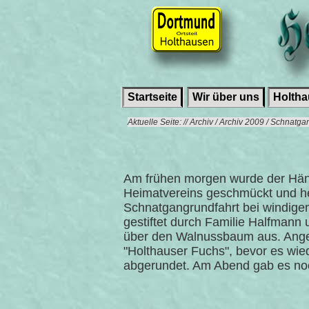
Startseite
Wir über uns
Holth
Aktuelle Seite: // Archiv / Archiv 2009 / Schnatg
Am frühen morgen wurde der Hänge
Heimatvereins geschmückt und herg
Schnatgangrundfahrt bei windige
gestiftet durch Familie Halfmann
über den Walnussbaum aus. Ange
"Holthauser Fuchs", bevor es wie
abgerundet. Am Abend gab es no