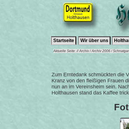
Startseite
Wir über uns
Holth
Aktuelle Seite: // Archiv / Archiv 2006 / Schnatg
Zum Erntedank schmückten die Ver
Kranz von den fleißigen Frauen d
nun an im Vereinsheim sein. Nac
Holthausen stand das Kaffee tric
Fot