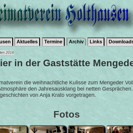
ausen
Aktuelles
Termine
Archiv
Links
Download
hten 2016
er in der Gaststätte Menged
matverein die weihnachtliche Kulisse zum Mengeder Volks
er Atmosphäre den Jahresausklang bei netten Gespräch
geschichten von Anja Krato vorgetragen.
Fotos