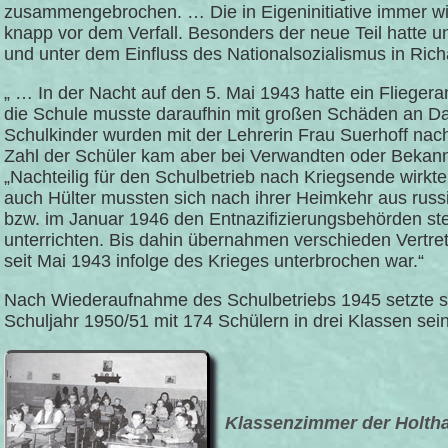
zusammengebrochen. … Die in Eigeninitiative immer wi
knapp vor dem Verfall. Besonders der neue Teil hatte un
und unter dem Einfluss des Nationalsozialismus in Ri
„ … In der Nacht auf den 5. Mai 1943 hatte ein Fliegeran
die Schule musste daraufhin mit großen Schäden an Da
Schulkinder wurden mit der Lehrerin Frau Suerhoff nac
Zahl der Schüler kam aber bei Verwandten oder Bekan
„Nachteilig für den Schulbetrieb nach Kriegsende wirkte 
auch Hülter mussten sich nach ihrer Heimkehr aus rus
bzw. im Januar 1946 den Entnazifizierungsbehörden stel
unterrichten. Bis dahin übernahmen verschieden Vertr
seit Mai 1943 infolge des Krieges unterbrochen war.“
Nach Wiederaufnahme des Schulbetriebs 1945 setzte sic
Schuljahr 1950/51 mit 174 Schülern in drei Klassen se
Klassenzimmer der Holtha