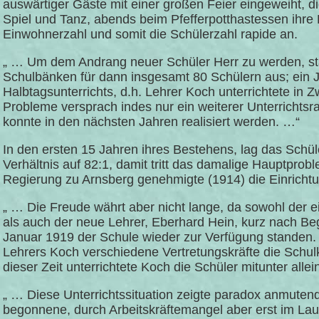
auswärtiger Gäste mit einer großen Feier eingeweiht, 
Spiel und Tanz, abends beim Pfefferpotthastessen ihre 
Einwohnerzahl und somit die Schülerzahl rapide an.
„ … Um dem Andrang neuer Schüler Herr zu werden, sta
Schulbänken für dann insgesamt 80 Schülern aus; ein Ja
Halbtagsunterrichts, d.h. Lehrer Koch unterrichtete in
Probleme versprach indes nur ein weiterer Unterrichtsr
konnte in den nächsten Jahren realisiert werden. …“
In den ersten 15 Jahren ihres Bestehens, lag das Schüle
Verhältnis auf 82:1, damit tritt das damalige Hauptprob
Regierung zu Arnsberg genehmigte (1914) die Einrichtung
„ … Die Freude währt aber nicht lange, da sowohl der 
als auch der neue Lehrer, Eberhard Hein, kurz nach Be
Januar 1919 der Schule wieder zur Verfügung standen. 
Lehrers Koch verschiedene Vertretungskräfte die Schulkl
dieser Zeit unterrichtete Koch die Schüler mitunter allei
„ … Diese Unterrichtssituation zeigte paradox anmuten
begonnene, durch Arbeitskräftemangel aber erst im Lauf