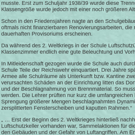
musste. Erst zum Schuljahr 1938/39 wurde diese Trenn
Klassengröße wurde jedoch mit einer noch größeren Alte
Schon in den Friedensjahren nagte an den Schulgebäude
oftmals nicht finanzierbaren Renovierungsarbeiten, die
dauerhaften Provisoriums erscheinen.
Da während des 2. Weltkriegs in der Schule Luftschut
Klassenzimmer endlich eine gute Beleuchtung und Vor
In Mitleidenschaft gezogen wurde die Schule auch durch
Schule Teile der Reichswehr einquartiert. Drei Jahre sp
Armee alle Schulräume als Unterkunft bzw. Kantine zwe
verursachten Schäden an der Einrichtung litten das Dor
und der Beschlagnahmung von Brennmaterial. So musste
werden. Die Lehrer prüften nur kurz die umfangreichen 
Sprengung größerer Mengen beschlagnahmten Dynamit
zersplitterten Fensterscheiben und kaputten Rahmen.“
„ … Erst der Beginn des 2. Weltkrieges hinterließ nach
Luftschutzkeller vorhanden war, Sammelaktionen für d
den Gebäuden und der Gefahr von Luftangriffen. Am En