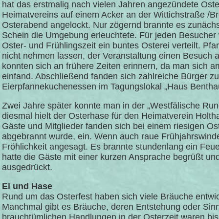
hat das erstmalig nach vielen Jahren angezündete Oste
Heimatvereins auf einem Acker an der Wittichstraße /
Osterabend angelockt. Nur zögernd brannte es zunächs
Schein die Umgebung erleuchtete. Für jeden Besucher w
Oster- und Frühlingszeit ein buntes Osterei verteilt. Pf
nicht nehmen lassen, der Veranstaltung einen Besuch a
konnten sich an frühere Zeiten erinnern, da man sich
einfand. Abschließend fanden sich zahlreiche Bürger z
Eierpfannekuchenessen im Tagungslokal „Haus Benthau
Zwei Jahre später konnte man in der „Westfälische Ru
diesmal hielt der Osterhase für den Heimatverein Holt
Gäste und Mitglieder fanden sich bei einem riesigen O
abgebrannt wurde, ein. Wenn auch raue Frühjahrswinde
Fröhlichkeit angesagt. Es brannte stundenlang ein Feue
hatte die Gäste mit einer kurzen Ansprache begrüßt und
ausgedrückt.
Ei und Hase
Rund um das Osterfest haben sich viele Bräuche entwicke
Manchmal gibt es Bräuche, deren Entstehung oder Sinn n
brauchtümlichen Handlungen in der Osterzeit waren bis