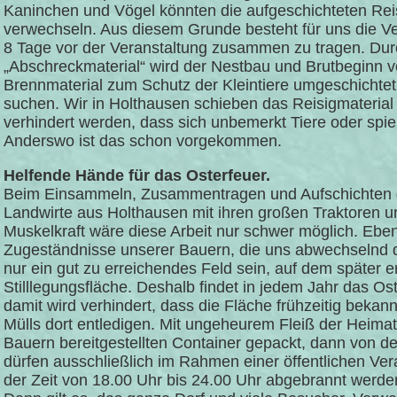
Kaninchen und Vögel könnten die aufgeschichteten Reis
verwechseln. Aus diesem Grunde besteht für uns die Ver
8 Tage vor der Veranstaltung zusammen zu tragen. Dur
„Abschreckmaterial“ wird der Nestbau und Brutbeginn v
Brennmaterial zum Schutz der Kleintiere umgeschichtet,
suchen. Wir in Holthausen schieben das Reisigmaterial
verhindert werden, dass sich unbemerkt Tiere oder sp
Anderswo ist das schon vorgekommen.
Helfende Hände für das Osterfeuer.
Beim Einsammeln, Zusammentragen und Aufschichten des 
Landwirte aus Holthausen mit ihren großen Traktoren
Muskelkraft wäre diese Arbeit nur schwer möglich. Ebenf
Zugeständnisse unserer Bauern, die uns abwechselnd d
nur ein gut zu erreichendes Feld sein, auf dem später e
Stilllegungsfläche. Deshalb findet in jedem Jahr das Ost
damit wird verhindert, dass die Fläche frühzeitig beka
Mülls dort entledigen. Mit ungeheurem Fleiß der Heima
Bauern bereitgestellten Container gepackt, dann von 
dürfen ausschließlich im Rahmen einer öffentlichen Ve
der Zeit von 18.00 Uhr bis 24.00 Uhr abgebrannt werde