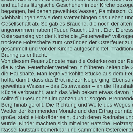
und auf das liturgische Geschehen in der Kirche bezo
begangen, bei denen geweihtes Wasser, Palmbusch, Ost
Viehhaltungen sowie dem Wetter hingen das Leben und 
Gesellschaft ab. So gab es Bräuche, die noch der alte
angenommen haben (Feuer, Rauch, Lärm, Eier, Eieress
Ostersamstag vor der Kirche die „Feuerweihe“ vollzo
trockene Holzscheite zum Anzünden der Osterfeuer zur
gesammelt und vor der Kirche aufgeschichtet. Tradition
Brennglas entfacht.
Von diesem Feuer zündete man die Osterkerzen der Rei
die Kirche. Feuerholer verteilten in früheren Zeiten di
die Haushalte. Man legte verkohlte Stücke aus dem Feu
hoffte damit, dass das Brot nie zur Neige ging. Ebenso
geweihtes Wasser – das Osterwasser – an die Haushalt v
Küche verbraucht, auch das Vieh bekam etwas davon i
sollte für Gesundheit im ganzen Jahr sorgen. Brennen
Berg hinab gerollt. Die Richtung und Weite des Weges 
Wetter der kommenden Monate und den Ertrag der näch
große, stabile Holzräder sein, durch deren Radnabe un
wurde. Kinder machten sich mit einer Ratsche, Holzras
Rassel lautstark bemerkbar und sammelten Ostereier z