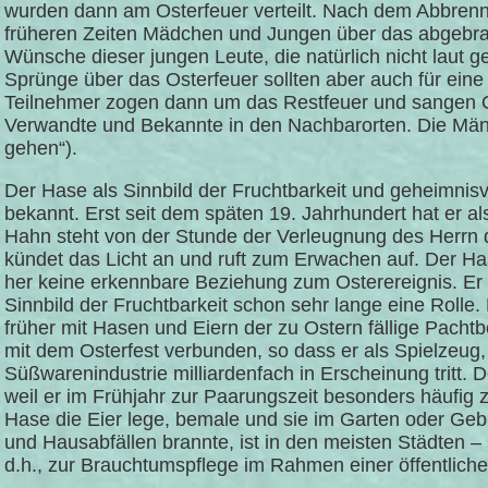
wurden dann am Osterfeuer verteilt. Nach dem Abbren
früheren Zeiten Mädchen und Jungen über das abgebr
Wünsche dieser jungen Leute, die natürlich nicht laut g
Sprünge über das Osterfeuer sollten aber auch für eine
Teilnehmer zogen dann um das Restfeuer und sangen 
Verwandte und Bekannte in den Nachbarorten. Die Män
gehen“).
Der Hase als Sinnbild der Fruchtbarkeit und geheimnisvo
bekannt. Erst seit dem späten 19. Jahrhundert hat er a
Hahn steht von der Stunde der Verleugnung des Herrn
kündet das Licht an und ruft zum Erwachen auf. Der Ha
her keine erkennbare Beziehung zum Osterereignis. Er 
Sinnbild der Fruchtbarkeit schon sehr lange eine Rolle.
früher mit Hasen und Eiern der zu Ostern fällige Pacht
mit dem Osterfest verbunden, so dass er als Spielzeug,
Süßwarenindustrie milliardenfach in Erscheinung tritt.
weil er im Frühjahr zur Paarungszeit besonders häufig 
Hase die Eier lege, bemale und sie im Garten oder Geb
und Hausabfällen brannte, ist in den meisten Städten – 
d.h., zur Brauchtumspflege im Rahmen einer öffentlich