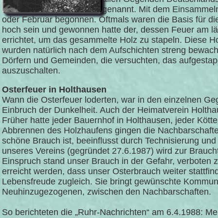
genannt. Mit dem Einsammeln 
oder Februar begonnen. Oftmals waren die Basis für die
hoch sein und gewonnen hatte der, dessen Feuer am lä
errichtet, um das gesammelte Holz zu stapeln. Diese H
wurden natürlich nach dem Aufschichten streng bewach
Dörfern und Gemeinden, die versuchten, das aufgestape
auszuschalten.
Osterfeuer in Holthausen
Wann die Osterfeuer loderten, war in den einzelnen Ge
Einbruch der Dunkelheit. Auch der Heimatverein Holthau
Früher hatte jeder Bauernhof in Holthausen, jeder Kött
Abbrennen des Holzhaufens gingen die Nachbarschaften
schöne Brauch ist, beeinflusst durch Technisierung und
unseres Vereins (gegründet 27.6.1987) wird zur Brauch
Einspruch stand unser Brauch in der Gefahr, verbote
erreicht werden, dass unser Osterbrauch weiter stattfi
Lebensfreude zugleich. Sie bringt gewünschte Kommuni
Neuhinzugezogenen, zwischen den Nachbarschaften.
So berichteten die „Ruhr-Nachrichten“ am 6.4.1988: Me