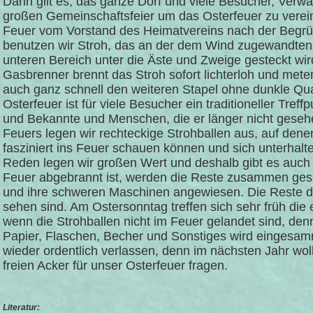
Dann gilt es, das ganze Dorf und viele Besucher, Verw
großen Gemeinschaftsfeier um das Osterfeuer zu verei
Feuer vom Vorstand des Heimatvereins nach der Begrü
benutzen wir Stroh, das an der dem Wind zugewandten 
unteren Bereich unter die Äste und Zweige gesteckt wir
Gasbrenner brennt das Stroh sofort lichterloh und met
auch ganz schnell den weiteren Stapel ohne dunkle Q
Osterfeuer ist für viele Besucher ein traditioneller Treffp
und Bekannte und Menschen, die er länger nicht gesehe
Feuers legen wir rechteckige Strohballen aus, auf dene
fasziniert ins Feuer schauen können und sich unterhalte
Reden legen wir großen Wert und deshalb gibt es auch
Feuer abgebrannt ist, werden die Reste zusammen gesch
und ihre schweren Maschinen angewiesen. Die Reste d
sehen sind. Am Ostersonntag treffen sich sehr früh die e
wenn die Strohballen nicht im Feuer gelandet sind, de
Papier, Flaschen, Becher und Sonstiges wird eingesam
wieder ordentlich verlassen, denn im nächsten Jahr wo
freien Acker für unser Osterfeuer fragen.
Literatur: