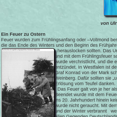
von Ulr
Ein Feuer zu Ostern
Feuer wurden zum Frühlingsanfang oder –Vollmond bereit
die das Ende des Winters und den Beginn des Frühjah
herauslocken sollten. Das Ur
und mit dem Frühlingsfeuer s
wurde verchristlicht, und di
entzündet. In Westfalen ist 
Graf Konrad von der Mark sch
Weinberg. Dafür sollten sie „
Erlösung vom Teufel danken.
Das Feuer galt von je her al
Beendet wurde mit dem Feuer 
ins 20. Jahrhundert hinein kei
wurde nicht geraucht. Mit dem
und der Winter verbrannt werd
allen Gegenden Deutschlands,