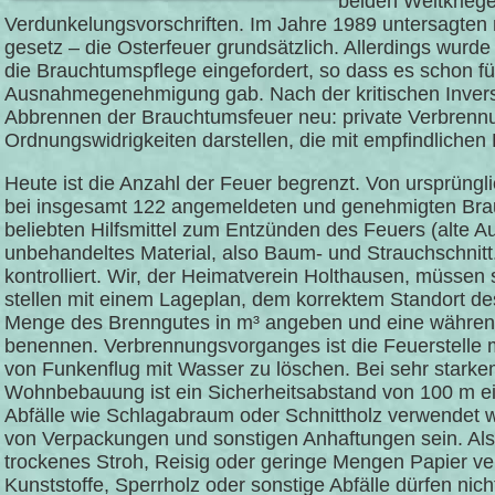
beiden Weltkrieg
Verdunkelungsvorschriften. Im Jahre 1989 untersagten
gesetz – die Osterfeuer grundsätzlich. Allerdings wurd
die Brauchtumspflege eingefordert, so dass es schon für
Ausnahmegenehmigung gab. Nach der kritischen Inversi
Abbrennen der Brauchtumsfeuer neu: private Verbrennu
Ordnungswidrigkeiten darstellen, die mit empfindliche
Heute ist die Anzahl der Feuer begrenzt. Von ursprüngli
bei insgesamt 122 angemeldeten und genehmigten Brauc
beliebten Hilfsmittel zum Entzünden des Feuers (alte Au
unbehandeltes Material, also Baum- und Strauchschnitt
kontrolliert. Wir, der Heimatverein Holthausen, müssen
stellen mit einem Lageplan, dem korrektem Standort des
Menge des Brenngutes in m³ angeben und eine während 
benennen. Verbrennungsvorganges ist die Feuerstelle 
von Funkenflug mit Wasser zu löschen. Bei sehr stark
Wohnbebauung ist ein Sicherheitsabstand von 100 m ein
Abfälle wie Schlagabraum oder Schnittholz verwendet we
von Verpackungen und sonstigen Anhaftungen sein. Als
trockenes Stroh, Reisig oder geringe Mengen Papier ver
Kunststoffe, Sperrholz oder sonstige Abfälle dürfen nic