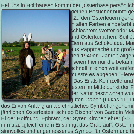
Bei uns in Holthausen kommt der „Osterhase persönlich
kleinen Besucher bunte ge
Zu den Osterfeuern gehör
in allen Farben eingefärb
schlechtem Wetter oder M
und Osterkörbchen. Seit 
Eiern aus Schokolade, M
aus Pappmaché und große O
den 1940er Jahren allgeme
seien hier nur die bekannt
schnell in einen weit entf
musste es abgeben. Eieres
Das Ei als Keimzelle und
festen im Mittelpunkt der 
der Natur beschworen wurd
guten Gaben (Lukas 11, 11
das Ei von Anfang an als christliches Symbol angenom
jährlichen Osterfestes, schrieb Bischof von Sarddin Mel
Ei der Hoffnung. Ephräm, der Syrer, Kirchenlehrer (305-
ihm u.a. „gleich einem Ei springt das Grab auf“. Ostern
sinnvolles und angemessenes Symbol für Ostern und hat