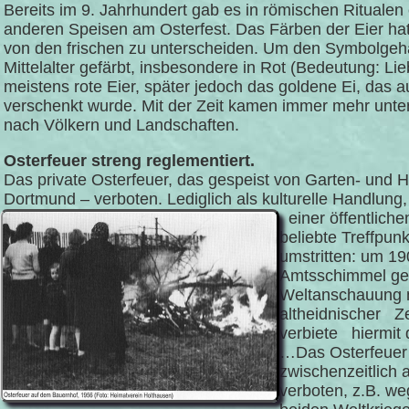
Bereits im 9. Jahrhundert gab es in römischen Ritualen 
anderen Speisen am Osterfest. Das Färben der Eier hat
von den frischen zu unterscheiden. Um den Symbolgeha
Mittelalter gefärbt, insbesondere in Rot (Bedeutung: L
meistens rote Eier, später jedoch das goldene Ei, das au
verschenkt wurde. Mit der Zeit kamen immer mehr unte
nach Völkern und Landschaften.
Osterfeuer streng reglementiert.
Das private Osterfeuer, das gespeist von Garten- und H
Dortmund – verboten. Lediglich als kulturelle Handlun
einer öffentlich
beliebte Treffpun
umstritten: um 19
Amtsschimmel gesp
Weltanschauung n
altheidnischer Ze
verbiete hiermit
…Das Osterfeuer
zwischenzeitlich
verboten, z.B. w