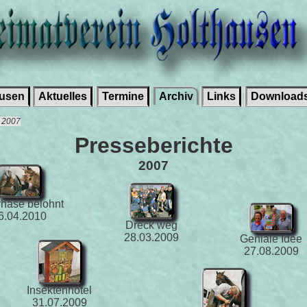
ausen
Aktuelles
Termine
Archiv
Links
Download
e 2007
Presseberichte
2007
rhase belohnt
6.04.2010
Dreck weg
28.03.2009
Geniale Idee
27.08.2009
Insektenhotel
31.07.2009