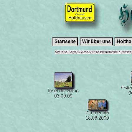
Startseite
Wir über uns
Holth
Aktuelle Seite: // Archiv / Presseberichte / Press
Oste
Insel der Ruhe
0
03.09.09
Zimmer frei
18.08.2009