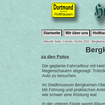
Startseite
Wir über uns
Holth
Aktuelle Seite: // Archiv / Archiv 2011 / Berg
Berg
zu den Fotos
Die geplante Fahrradtour mit He
Regenschauern abgesagt. Trotzdem
Auto zu besuchen.
Im Stadtmuseum Bergkamen-Obera
Mit Führung und praktischen Ankl
wie schwer eine Rüstung war.
In der unteren Etage waren Räume