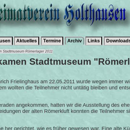
ausen
Aktuelles
Termine
Archiv
Links
Download
kamen Stadtmuseum Römerlager 2011
kamen Stadtmuseum "Römerl
inrich Frielinghaus am 22.05.2011 wurde wegen immer w
 wollten die Teilnehmer nicht untätig bleiben und ents
den angekommen, hatten wir die Ausstellung des ehem
eidungen der alten Römerkluft konnten die Teilnehmer si
 her gerichtet, wie es früher gewesen war. Eine alte K